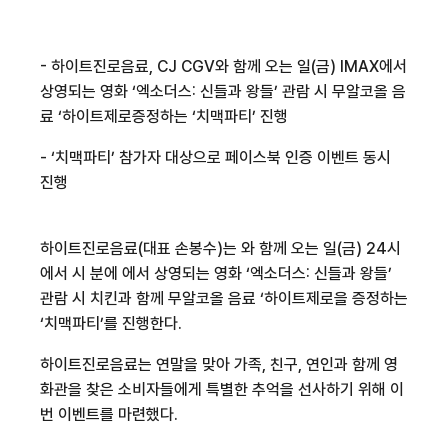
-
하이트진로음료
, CJ CGV
와 함께 오는
일
(
금
) IMAX
에서
상영되는 영화 ‘엑소더스
:
신들과 왕들’ 관람 시
무알코올
음
료 ‘
하이트제로
증정하는 ‘
치맥파티
’ 진행
- ‘
치맥파티
’ 참가자 대상으로
페이스북
인증 이벤트 동시
진행
하이트진로음료
(
대표 손봉수
)
는
와 함께 오는
일
(
금
) 24
시
에서
시
분에
에서 상영되는 영화 ‘엑소더스
:
신들과 왕들’
관람 시 치킨과 함께
무알코올
음료 ‘
하이트제로
을 증정하는
‘
치맥파티
’
를
진행한다
.
하이트진로음료는
연말을 맞아 가족
,
친구
,
연인과 함께 영
화관을 찾은 소비자들에게 특별한 추억을 선사하기 위해 이
번 이벤트를 마련했다
.