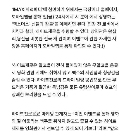
‘IMAX
치맥파티
’에 참여하기 위해서는
극장이나 홈페이지
,
모바일
앱을
통해
일
(
금
) 24
시에서
시
분에
에서 상영하는
‘엑소더스
:
신들과 왕들’을 예매하면 된다
.
입장 전 로비에서
치킨과 함께 ‘
하이트제로
을 수령할 수 있다
.
상영관은
왕십
리
,
용산을 비롯한 전국
개 관이며 이벤트에 관한 자세한 사
항은
홈페이지와
모바일
앱을
통해 확인할 수 있다
.(
)
‘
하이트제로
은 알코올이 전혀 들어있지 않은
무알코올
음료
로 영화 관람 시에도 취하지 않고 맥주의 시원함과 청량감을
즐길 수 있다
.
하이트진로의
드라이
밀링
공법으로 만든 부
드러운 거품과 깔끔한
목넘김은
물론
유럽산
아로마
호프의
상쾌한
보리향을
느낄 수 있다
.
하이트진로음료
마케팅 관계자는 “이번 이벤트를 통해 영화
와 잘 어울리는 맥주를 취하지 않고도 즐길 수 있는
하이트
제로를
영화관에서 선보일 수 있게 되어 기쁘다”라며 “앞으