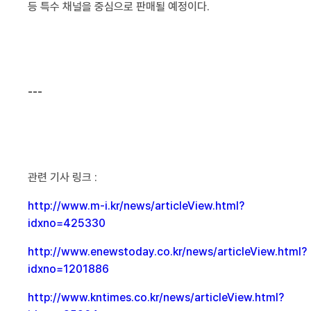
등 특수 채널을 중심으로 판매될 예정이다
.
---
관련 기사 링크 :
http://www.m-i.kr/news/articleView.html?
idxno=425330
http://www.enewstoday.co.kr/news/articleView.html?
idxno=1201886
http://www.kntimes.co.kr/news/articleView.html?