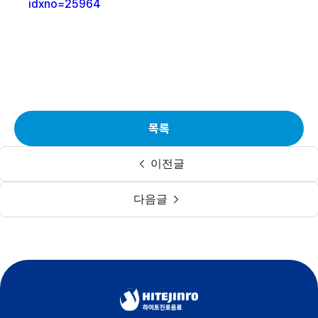
idxno=25964
목록
이전글
다음글