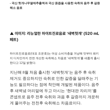
- 국산 헛개나무열매추출액과 국산 칡즙을 사용한 숙취와 음주 후 갈증
해소 음료
▲ 이미지: 리뉴얼한 하이트진로음료 ‘새벽헛개’ (520 mL
페트)
하이트진로음료(대표 조운호)는 여성 소비자층을 겨냥해 맛부터 패키
지 디자인까지 전면 개선한 숙취해소 차음료 ‘새벽헛개’를 새롭게 출시
한다고 12일 밝혔다.
지난해 8월 처음 출시한 ‘새벽헛개’는 음주 후 숙취
제거도 중요하지만 숙취로 인한 갈증을 달래주는 기
능도 필요하다는 점에 착안해 개발된 제품이다. 음주
후 새벽녘 머리맡에 두고 마시는 ‘현대판 자리끼’를
콘셉트로 음주 전후 숙취와 과음 후 갈증까지 개운하
게 풀어주는 전천후 숙취해소 차음료이다.