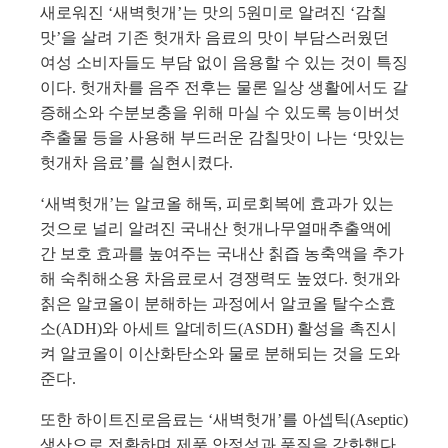
새로워진 ‘새벽헛개’는 맛의 5원미로 알려진 ‘감칠
맛’을 살려 기존 헛개차 음료의 맛이 부담스러웠던
여성 소비자들도 부담 없이 음용할 수 있는 것이 특징
이다. 헛개차를 음주 전후는 물론 일상 생활에서도 갈
증해소와 수분보충을 위해 마실 수 있도록 능이버섯
추출물 등을 사용해 부드러운 감칠맛이 나는 ‘맛있는
헛개차 음료’를 실현시켰다.
‘새벽헛개’는 알코올 해독, 피로회복에 효과가 있는
것으로 널리 알려진 국내산 헛개나무열매추출액에
간 보호 효과를 높여주는 국내산 칡즙 농축액을 추가
해 숙취해소용 차음료로서 경쟁력도 높였다. 헛개와
칡은 알코올이 분해하는 과정에서 알코올 탈수소효
소(ADH)와 아세트 알데히드(ASDH) 활성을 촉진시
켜 알코올이 이산화탄소와 물로 분해되는 것을 도와
준다.
또한 하이트진로음료는 ‘새벽헛개’를 아셉틱(Aseptic)
생산으로 전환하며 제품 안정성과 품질을 강화했다.