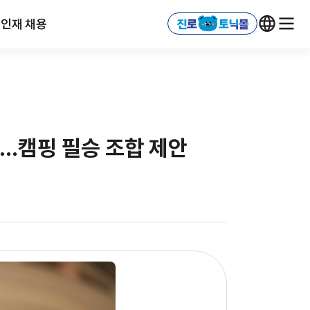
인재 채용
…캠핑 필승 조합 제안