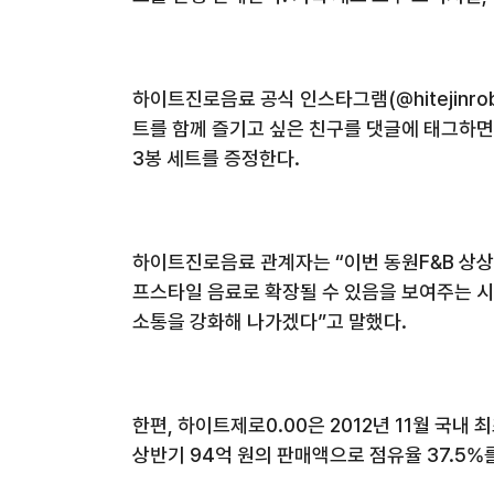
하이트진로음료 공식 인스타그램(@hitejinro
트를 함께 즐기고 싶은 친구를 댓글에 태그하면 
3봉 세트를 증정한다.
하이트진로음료 관계자는 “이번 동원F&B 상상
프스타일 음료로 확장될 수 있음을 보여주는 
소통을 강화해 나가겠다”고 말했다.
한편,
하이트제로
0.00
은
2012
년
11
월 국내 
상반기
94
억 원의 판매액으로 점유율
37.5%