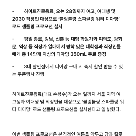
-
하이트진로음료
,
오는
28
일까지 여고
,
여대생 및
2030
직장인 대상으로
‘
블링블링 스파클링 워터 디아망
’
로드 샘플링 프로모션 실시
-
평일 종로
,
강남
,
신촌 등 대형 학원가와 여의도
,
광화
문
,
역삼 등 직장가 일대에서 방학 맞은 대학생과 직장인들
에게 총
14
만개 이상의 디아망
350mL
무료 증정
-
3
대 할인점에서 디아망 구매 시 즉시 할인 받을 수 있
는 쿠폰행사 진행
하이트진로음료
(
대표 손봉수
)
가 오는
일까지 서울 지역 여
고생과 여대생 및 직장인을 대상으로
‘
블링블링 스파클링 워
터 디아망
’
로드 샘플링 프로모션을 실시한다고
일 밝혔다
.
이번 샘플링 프로모션은 본격적인 여름을 앞두고 당과 칼로