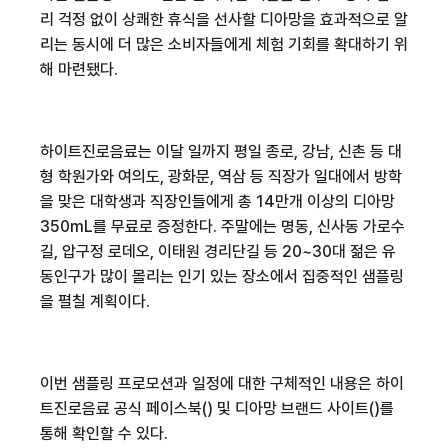
리 걱정 없이 상쾌한 휴식을 선사할 디아망을 효과적으로 알
리는 동시에 더 많은 소비자들에게 체험 기회를 확대하기 위
해 마련됐다
.
하이트진로음료는 이달
일까지 평일 종로
,
강남
,
신촌 등 대
형 학원가와 여의도
,
광화문
,
역삼 등 직장가 일대에서 방학
을 맞은 대학생과 직장인들에게 총
14
만개 이상의 디아망
350mL
를 무료로 증정한다
.
주말에는 명동
,
신사동 가로수
길
,
압구정 로데오
,
이태원 경리단길 등
20~30
대 젊은 유
동인구가 많이 몰리는 인기 있는 장소에서 집중적인 샘플링
을 펼칠 계획이다
.
이번 샘플링 프로모션과 일정에 대한 구체적인 내용은 하이
트진로음료 공식 페이스북
(
)
및 디아망 브랜드 사이트
(
)
를
통해 확인할 수 있다
.