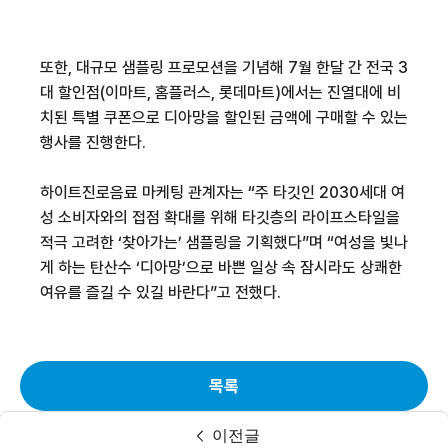
또한
,
대규모 샘플링 프로모션을 기념해
7
월 한달 간 전국
3
대 할인점
(
이마트
,
홈플러스
,
롯데마트
)
에서는 진열대에 비
치된 특별 쿠폰으로 디아망을 할인된 금액에 구매할 수 있는
행사를 진행한다
.
하이트진로음료 마케팅 관계자는
“
주 타깃인
2030
세대 여
성 소비자와의 접점 확대를 위해 타깃층의 라이프스타일을
적극 고려한
‘
찾아가는
’
샘플링을 기획했다
”
며
“
여성을 빛나
게 하는 탄산수
‘
디아망
’
으로 바쁜 일상 속 잠시라도 상쾌한
여유를 즐길 수 있길 바란다
”
고 전했다
.
목록
이전글