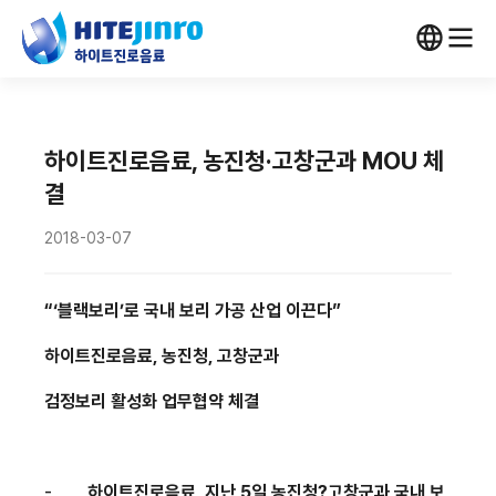
하이트진로음료, 농진청·고창군과 MOU 체
결
2018-03-07
“‘블랙보리’로 국내 보리 가공 산업 이끈다”
하이트진로음료
,
농진청,
고창군과
검정보리 활성화 업무협약 체결
-
하이트진로음료
,
지난
5
일 농진청?고창군과 국내 보