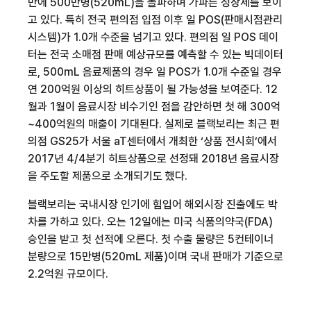
만에
500
만병
(520mL)
을 돌파하며 가파른 성장세를 보이
고 있다
. 특히 전국 편의점 입점 이후 일
POS(
판매시점관리
시스템
)
가
1.0
개 수준을 넘기고 있다
.
편의점 일
POS
데이
터는 전국 소매점 판매 예상규모를 예측할 수 있는 빅데이터
로
, 500mL
음료제품의 경우 일
POS
가
1.0
개 수준일 경우
연
200
억원 이상의 히트상품이 될 가능성을 보여준다
. 12
월과
1
월이 음료시장 비수기인 점을 감안하면 첫 해
300
억
~400
억원의 매출이 기대된다
. 실제로 블랙보리는 최근 편
의점
GS25
가 서울
aT
센터에서 개최한 ‘
상품 전시회’에서
2017
년
4/4
분기 히트상품으로 선정돼
2018
년 음료시장
을 주도할 제품으로 소개되기도 했다
.
블랙보리는 국내시장 인기에 힘입어 해외시장 진출에도 박
차를 가하고 있다
.
오는
12
일에는 미국 식품의약국
(FDA)
승인을 받고 첫 선적에 오른다
.
첫 수출 물량은
5
컨테이너
분량으로
15
만병
(520mL
제품
)
이며 국내 판매가 기준으로
2.2
억원 규모이다.