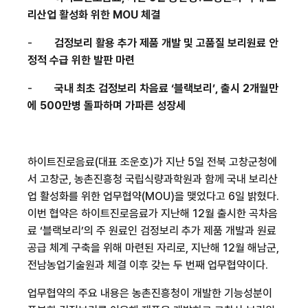
리산업 활성화 위한
MOU
체결
-
검정보리 활용 추가 제품 개발 및 고품질 보리원료 안
정적 수급 위한 발판 마련
-
국내 최초 검정보리 차음료 ‘블랙보리’
,
출시
2
개월만
에
500
만병 돌파하며 가파른 성장세
하이트진로음료
(
대표 조운호
)
가 지난
5
일 전북 고창군청에
서 고창군
,
농촌진흥청 국립식량과학원과 함께 국내 보리산
업 활성화를 위한 업무협약
(MOU)
을 맺었다고
6
일 밝혔다
.
이번 협약은 하이트진로음료가 지난해
12
월 출시한 곡차음
료 ‘블랙보리’의 주 원료인 검정보리 추가 제품 개발과 원료
공급 체계 구축을 위해 마련된 자리로
,
지난해
12
월 해남군
,
전남농업기술원과
체결 이후 갖는 두 번째 업무협약이다
.
업무협약의 주요 내용은 농촌진흥청이 개발한 기능성분이