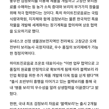
풍부한 검정보리를 이용해 제품을 개발하고 고창산 보리원
료를 수매하는 등 농가 소득 증대와 보리의 부가가치 창출을
위해 적극 협력한다는 것이다
. 특히 하이트진로음료는 국립
식량과학원
,
지자체와 함께 검정보리는 물론 한국적인 특용
작물을 개발해 세계화하는 장기계획을 합의하며 상호 협력
을 도모하기로 했다
.
유네스코 선정 생물권보전지역인 전라북도 고창군은 오래
전부터 보리농사 곡창지대로
,
우수 품질의 보리재배가 가능
한 청정지역이다
.
하이트진로음료 조운호 대표이사는 “이번 업무 협약으로 고
품질의 원료를 안정적으로 확보하게 됨에 따라 블랙보리 라
인업 확장을 위한 추가 제품 개발에 더욱 힘을 싣게 됐다”며
“출시 초반부터 흥행을 이어가고 있는 블랙보리를 통해 국
내 ‘명품 보리’의 우수성을 알려 상생협력을 이끌겠다”고 밝
혔다
.
한편
,
국내 최초 검정보리 차음료 ‘블랙보리’는 출시
2
개월