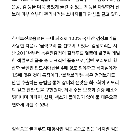
은콩
,
김 등을 더욱 맛있게 즐길 수 있는 제품을 다양하게 선
보여 피부 속부터 관리하려는 소비자들의 관심을 끌고 있다
.
하이트진로음료는 국내 최초로
100%
국내산 검정보리를
사용한 차음료 ‘블랙보리’를 선보이고 있다
.
검정보리는 지
난
2011
년부터 농촌진흥청이 컬러푸드 열풍에 발맞춰 개발
한 색깔보리 품종 중 대표적인 품종으로
,
일반 보리보다 항
산화 물질인 안토시아닌을
4
배 정도 함유하고 식이섬유가
1.5
배 많은 것이 특징이다
.
‘블랙보리’는 볶은 검정보리를
단일 추출하는 공법을 통해 잡미와 쓴맛을 최소화하고 보리
의 깊고 진한 맛을 구현했다
.
체내 수분 보충과 갈증 해소에
뛰어나며 카페인
,
설탕
,
색소가 들어있지 않아 물 대용으로
편하게 마실 수 있다
.
정식품은 블랙푸드 대명사인 검은콩으로 만든 ‘베지밀 검은