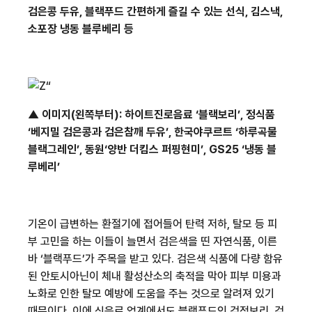
검은콩 두유
,
블랙푸드 간편하게 즐길 수 있는 선식
,
김스낵
,
소포장 냉동 블루베리 등
▲ 이미지
(
왼쪽부터
):
하이트진로음료 ‘블랙보리’
,
정식품
‘베지밀 검은콩과 검은참깨 두유’
,
한국야쿠르트 ‘하루곡물
블랙그레인’
,
동원
‘양반 더킴스 퍼핑현미’
, GS25
‘냉동 블
루베리’
기온이 급변하는 환절기에 접어들어 탄력 저하
,
탈모 등 피
부 고민을 하는 이들이 늘면서 검은색을 띤 자연식품
,
이른
바 ‘블랙푸드’가 주목을 받고 있다
.
검은색 식품에 다량 함유
된 안토시아닌이 체내 활성산소의 축적을 막아 피부 미용과
노화로 인한 탈모 예방에 도움을 주는 것으로 알려져 있기
때문이다
.
이에 식음료 업계에서도 블랙푸드인 검정보리
,
검