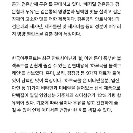
콩과 검은참깨 두유’를 판매하고 있다
.
‘베지밀 검은콩과 검
은참깨 두유’는 검은콩의 영양분과 담백한 맛을 살리고 검은
참깨의 고소한 맛을 더한 제품이다
.
검은콩의 안토시아닌과
검은깨의 세사민
,
세사몰린 및 세사미놀 등의 성분이 어우러
져 영양 밸런스를 갖춘 것이 특징이다
.
한국야쿠르트는 최근 안토시아닌과 철
,
아연 등이 풍부한 블
랙푸드를 손쉽게 즐길 수 있는 간편대용식 ‘하루곡물 블랙그
레인’을 선보였다
.
흑미
,
보리
,
검정콩 등
9
가지 재료가 들어
있어 담백한 맛이 특징이다
.
‘하루곡물’은 비타민
철분
,
엽산
,
아연 등
11
가지 비타민과 미네랄을 들어있는 선식 제품으로
단백질이 일일 영양성분 기준치의
식이섬유가
12%
가량 함
유되어 있다
.
기호에 따라 물이나 우유를 넣고 간편하게 즐
길 수 있어 언제 어디서든 건강한 한 끼를 챙길 수 있다
.