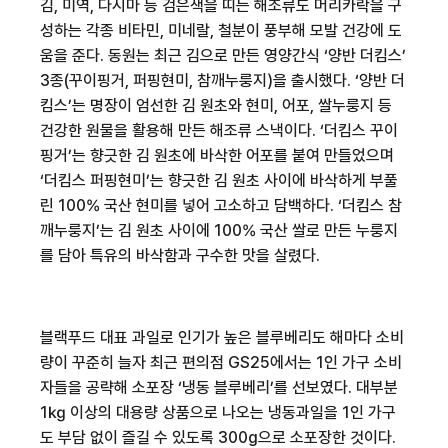
김
,
미역
,
다시마 등 검은색을 띠는 해조류도 머리카락을 구
성하는 각종 비타민
,
미네랄
,
철분이 풍부해 모발 건강에 도
움을 준다
.
동원
는 최근 김으로 만든 영양간식 ‘양반 더킴스’
3
종
(
꾸이핑거
,
퍼핑현미
,
참깨누룽지
)
을 출시했다
.
‘양반 더
킴스’는 명장이 엄선한 김 원초와 현미
,
어포
,
쌀누룽지 등
건강한 원물을 활용해 만든 해조류 스낵이다
.
‘더킴스 꾸이
핑거’는 향긋한 김 원초에 바삭한 어포를 붙여 만들었으며
‘더킴스 퍼핑현미’는 향긋한 김 원초 사이에 바삭하게 부풀
린
100%
국산 현미를 넣어 고소하고 담백하다
.
‘더킴스 참
깨누룽지’는 김 원초 사이에
100%
국산 쌀로 만든 누룽지
를 담아 특유의 바삭함과 구수한 맛을 살렸다
.
블랙푸드 대표 과일로 인기가 높은 블루베리도 해마다 소비
량이 꾸준히 늘자 최근 편의점
GS25
에서는
1
인 가구 소비
자들을 공략해 소포장 ‘냉동 블루베리’를 선보였다
.
대부분
1
㎏ 이상의 대용량 상품으로 나오는 냉동과일을
1
인 가구
도 부담 없이 즐길 수 있도록
300g
으로 소포장한 것이다
.