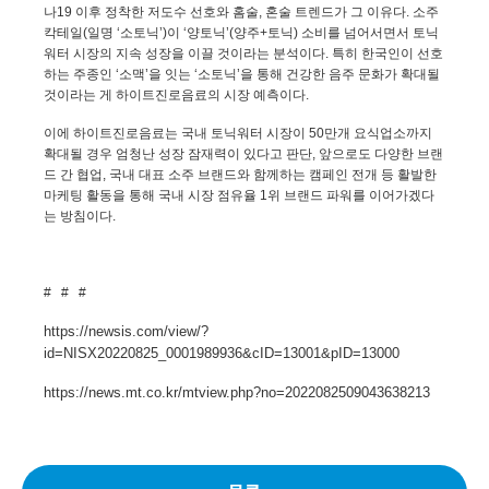
나
19
이후 정착한 저도수 선호와 홈술
,
혼술 트렌드가 그 이유다
.
소주
칵테일
(
일명 ‘소토닉’
)
이 ‘양토닉’
(
양주
+
토닉
)
소비를 넘어서면서 토닉
워터 시장의 지속 성장을 이끌 것이라는 분석이다
.
특히 한국인이 선호
하는 주종인 ‘소맥’을 잇는 ‘소토닉’을 통해 건강한 음주 문화가 확대될
것이라는 게 하이트진로음료의 시장 예측이다
.
이에 하이트진로음료는 국내 토닉워터 시장이
50
만개 요식업소까지
확대될 경우 엄청난 성장 잠재력이 있다고 판단
,
앞으로도 다양한 브랜
드 간 협업
,
국내 대표 소주 브랜드와 함께하는 캠페인 전개 등 활발한
마케팅 활동을 통해 국내 시장 점유율
1
위 브랜드 파워를 이어가겠다
는 방침이다
.
# # #
https://newsis.com/view/?
id=NISX20220825_0001989936&cID=13001&pID=13000
https://news.mt.co.kr/mtview.php?no=2022082509043638213