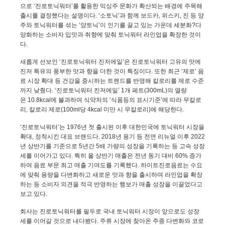
으로 ‘진로토닉워터’를 활용한 믹싱주 문화가 확산되는 배경에 주목해
출시를 결정했다는 설명이다
.
‘소토닉’과 함께 보드카
,
위스키
,
진 등 양
주와 토닉워터를 섞는 ‘양토닉’이 인기를 끌고 있는 가운데 세분화?다
양화하는 소비자 입맛과 취향에 맞춰 토닉워터 라인업을 확장한 것이
다
.
새롭게 선보인 ‘진로토닉워터 진저에일’은 진로토닉워터 고유의 맛에
진저 특유의 풍부한 맛과 향을 더한 것이 특징이다
.
또한 최근 ‘제로’ 음
료 시장 확대 등 건강을 중시하는 트렌드를 반영해 칼로리를 제로 수준
까지 낮췄다
.
‘진로토닉워터 진저에일’
1
개 페트
(300mL)
의 열량
은
10.8kcal
에 불과하여 식약처의 ‘식품등의 표시기준’에 따라 무칼로
리
,
칼로리 제로
(100ml
당
4kcal
미만 시 무칼로리
)
에 해당한다
.
‘진로토닉워터’는
1976
년 첫 출시된 이후 대한민국에 토닉워터 시장을
확대
,
정착시킨 대표 브랜드다
. 2018
년 용기 등 전면 리뉴얼 이후
2022
년 상반기를 기준으로
5
년간
5
배 가량의 성장을 기록하는 등 고속 성장
세를 이어가고 있다
.
특히 올 상반기 매출은 전년 동기 대비
60%
증가
하여 음료 부문 최고 매출 기여도를 기록했다
.
하이트진로음료는 수요
에 맞춰 용량을 다변화하고 새로운 맛과 향을 출시하며 라인업을 확장
하는 등 소비자 의견을 적극 반영하는 행보가 매출 성장을 이끌었다고
보고 있다
.
회사는 진로토닉워터를 필두로 국내 토닉워터 시장이 앞으로도 성장
세를 이어갈 것으로 내다봤다
.
주류 시장에 찾아온 주종 다변화와 코로