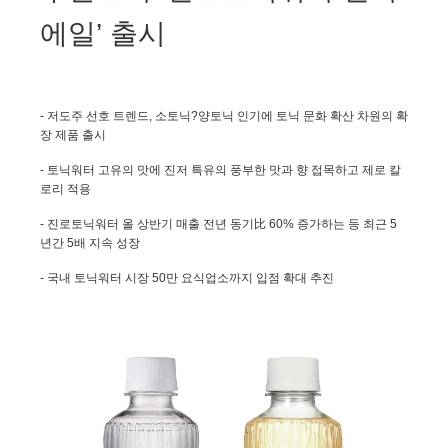
에일’ 출시
-
저도주 선호 트렌드
,
소토닉?양토닉 인기에 토닉 문화 확산 차원의 확
장 제품 출시
-
토닉워터 고유의 맛에 진저 특유의 풍부한 맛과 향 접목하고 제로 칼
로리 적용
-
진로토닉워터 올 상반기 매출 전년 동기
比 60%
증가하는 등 최근
5
년간
5
배 지속 성장
-
국내 토닉워터 시장
50
만 요식업소까지 입점 확대 추진