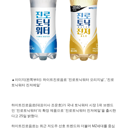
▲이미지
(
왼쪽부터
):
하이트진로음료 ‘진로토닉워터 오리지널’
,
‘진로
토닉워터 진저에일’
하이트진로음료
(
대표이사 조운호
)
가 국내 토닉워터 시장
1
위 브랜드
인 ‘진로토닉워터’의 확장 제품으로 ‘진로토닉워터 진저에일’을 출시한
다고
25
일 밝혔다
.
하이트진로음료는 최근 저도주 선호 트렌드와 더불어
MZ
세대를 중심