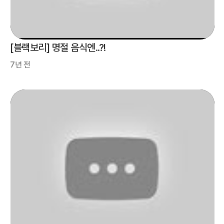
[블랙보리] 명절 음식엔..?!
7년 전