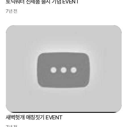
토닉워터 신제품 출시 기념 EVENT
7년 전
새벽헛개 애칭짓기 EVENT