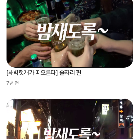
[새벽헛개가 떠오른다] 술자리 편
7년 전