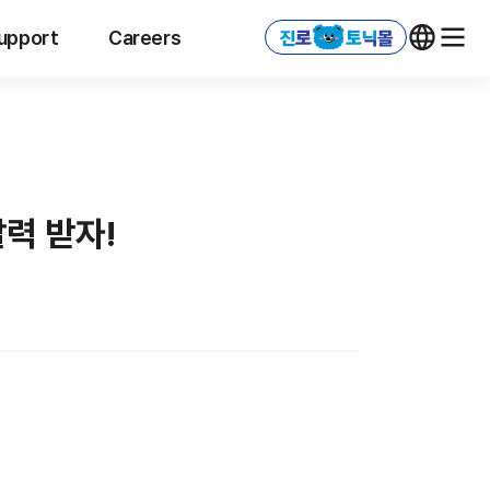
upport
Careers
력 받자!