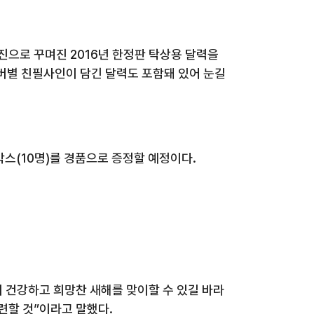
사진으로 꾸며진
2016
년 한정판 탁상용 달력을
버별 친필사인이 담긴 달력도 포함돼 있어 눈길
박스
(10
명
)
를 경품으로 증정할 예정이다
.
 건강하고 희망찬 새해를 맞이할 수 있길 바라
련할 것
”
이라고 말했다
.