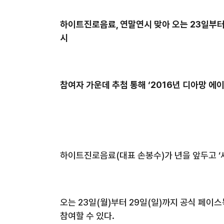
하이트진로음료
,
연말연시 맞아 오는
23
일부터
시
참여자 가운데 추첨 통해
‘2016
년 디아망 에
하이트진로음료
(
대표 손봉수
)
가
년을 앞두고
‘
오는
23
일
(
월
)
부터
29
일
(
일
)
까지 공식 페이스
참여할 수 있다
.