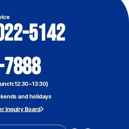
vice
022-5142
-7888
unch:12:30~13:30)
kends and holidays
r Inquiry Board