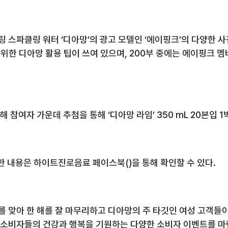
링 스파클링 워터
‘
디아망
’
의 광고 모델인
‘
에이핑크
’
의 다양한 
위한 디아망 활용 팁이 쓰여 있으며
, 200
부 중에는 에이핑크 멤
위해 참여자 가운데 추첨을 통해
‘
디아망 라임
’ 350 mL 20
본입
1
한 내용은 하이트진로음료 페이스북
()
을 통해 확인할 수 있다
.
 맞아 한 해를 잘 마무리하고 디아망의 주 타깃인 여성 고객들이
소비자들의 건강과 행복을 기원하는 다양한 소비자 이벤트를 마