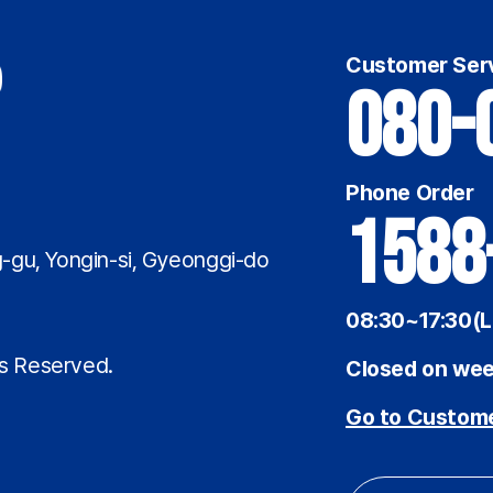
Customer Ser
080-
Phone Order
1588
-gu, Yongin-si, Gyeonggi-do
08:30~17:30(L
7
ts Reserved.
Closed on wee
Go to Custome