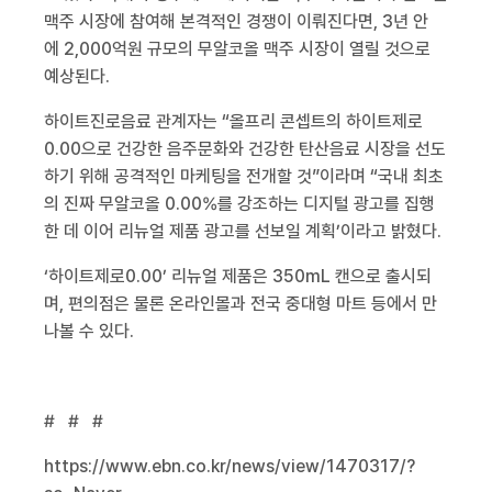
맥주 시장에 참여해 본격적인 경쟁이 이뤄진다면
, 3
년 안
에
2,000
억원 규모의 무알코올 맥주 시장이 열릴 것으로
예상된다
.
하이트진로음료 관계자는 “올프리 콘셉트의 하이트제로
0.00
으로 건강한 음주문화와 건강한 탄산음료 시장을 선도
하기 위해 공격적인 마케팅을 전개할 것”이라며 “국내 최초
의 진짜 무알코올
0.00%
를 강조하는 디지털 광고를 집행
한 데 이어 리뉴얼 제품 광고를 선보일 계획’이라고 밝혔다
.
‘하이트제로
0.00
’ 리뉴얼 제품은
350mL
캔으로 출시되
며
,
편의점은 물론 온라인몰과 전국 중대형 마트 등에서 만
나볼 수 있다
.
# # #
https://www.ebn.co.kr/news/view/1470317/?