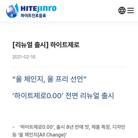
[리뉴얼 출시] 하이트제로
2021-02-16
“올 체인지
,
올 프리 선언”
‘하이트제로
0.00
’ 전면 리뉴얼 출시
-
‘하이트제로
0.00
’
,
출시
8
년 만에 맛
,
제품 특징
,
디자인
등 ‘올 체인지
(All Change)
’