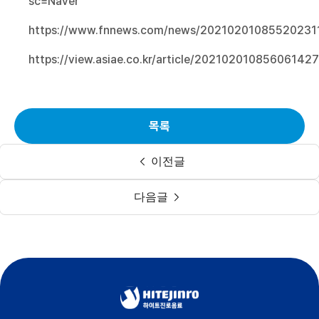
sc=Naver
https://www.fnnews.com/news/20210201085520231
https://view.asiae.co.kr/article/20210201085606142
목록
이전글
다음글