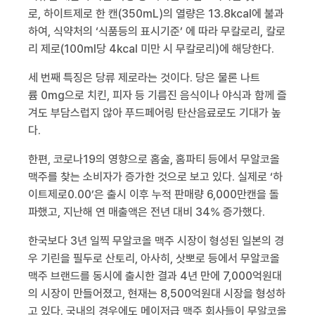
로
,
하이트제로 한 캔
(350mL)
의 열량은
13.8kcal
에 불과
하여
,
식약처의 ‘식품등의 표시기준’ 에 따라 무칼로리
,
칼로
리 제로
(100ml
당
4kcal
미만 시 무칼로리
)
에 해당한다
.
세 번째 특징은 당류 제로라는 것이다
.
당은 물론 나트
륨
0mg
으로 치킨
,
피자 등 기름진 음식이나 야식과 함께 즐
겨도 부담스럽지 않아 푸드페어링 탄산음료로도 기대가 높
다
.
한편
,
코로나
19
의 영향으로 홈술
,
홈파티 등에서 무알코올
맥주를 찾는 소비자가 증가한 것으로 보고 있다
.
실제로 ‘하
이트제로
0.00
’은 출시 이후 누적 판매량
6,000
만캔을 돌
파했고
,
지난해 연 매출액은 전년 대비
34%
증가했다
.
한국보다
3
년 일찍 무알코올 맥주 시장이 형성된 일본의 경
우 기린을 필두로 산토리
,
아사히
,
삿뽀로 등에서 무알코올
맥주 브랜드를 동시에 출시한 결과
4
년 만에
7,000
억원대
의 시장이 만들어졌고
,
현재는
8,500
억원대 시장을 형성하
고 있다
.
국내의 경우에도 메이저급 맥주 회사들이 무알코올