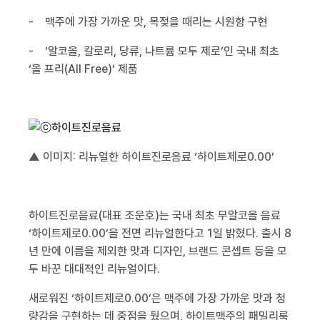
-
맥주에 가장 가까운 맛
,
목젖을 때리는 시원함 구현
-
‘알코올
,
칼로리
,
당류
,
나트륨 모두 제로’인 국내 최초
‘올 프리
(All Free)
’ 제품
▲ 이미지
:
리뉴얼한 하이트진로음료 ‘하이트제로
0.00
’
하이트진로음료
(
대표 조운호
)
는 국내 최초 무알코올 음료
‘하이트제로
0.00
’을 전면 리뉴얼한다고
1
일 밝혔다
.
출시
8
년 만에 이름을 제외한 맛과 디자인
,
브랜드 콘셉트 등을 모
두 바꾼 대대적인 리뉴얼이다
.
새로워진 ‘하이트제로
0.00
’은 맥주에 가장 가까운 맛과 청
량감을 구현하는 데 중점을 뒀으며
,
하이트맥주의 패밀리룩