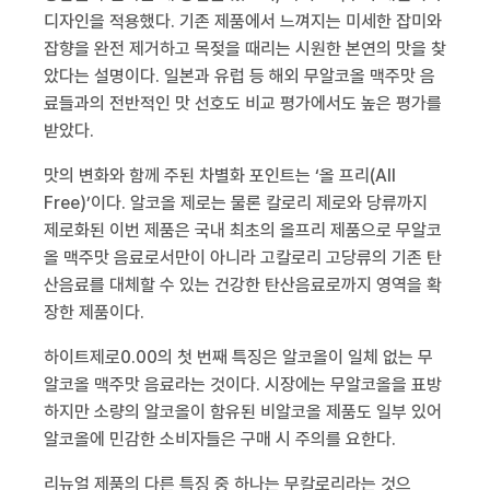
디자인을 적용했다
.
기존 제품에서 느껴지는 미세한 잡미와
잡향을 완전 제거하고 목젖을 때리는 시원한 본연의 맛을 찾
았다는 설명이다
.
일본과 유럽 등 해외 무알코올 맥주맛 음
료들과의 전반적인 맛 선호도 비교 평가에서도 높은 평가를
받았다
.
맛의 변화와 함께 주된 차별화 포인트는 ‘올 프리
(All
Free)
’이다
.
알코올 제로는 물론 칼로리 제로와 당류까지
제로화된 이번 제품은 국내 최초의 올프리 제품으로 무알코
올 맥주맛 음료로서만이 아니라 고칼로리 고당류의 기존 탄
산음료를 대체할 수 있는 건강한 탄산음료로까지 영역을 확
장한 제품이다
.
하이트제로
0.00
의 첫 번째 특징은 알코올이 일체 없는 무
알코올 맥주맛 음료라는 것이다
.
시장에는 무알코올을 표방
하지만 소량의 알코올이 함유된 비알코올 제품도 일부 있어
알코올에 민감한 소비자들은 구매 시 주의를 요한다
.
리뉴얼 제품의 다른 특징 중 하나는 무칼로리라는 것으