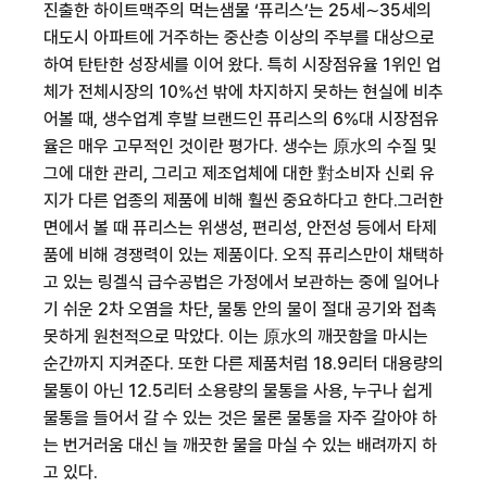
진출한 하이트맥주의 먹는샘물 ‘퓨리스’는 25세∼35세의
대도시 아파트에 거주하는 중산층 이상의 주부를 대상으로
하여 탄탄한 성장세를 이어 왔다. 특히 시장점유율 1위인 업
체가 전체시장의 10%선 밖에 차지하지 못하는 현실에 비추
어볼 때, 생수업계 후발 브랜드인 퓨리스의 6%대 시장점유
율은 매우 고무적인 것이란 평가다. 생수는 原水의 수질 및
그에 대한 관리, 그리고 제조업체에 대한 對소비자 신뢰 유
지가 다른 업종의 제품에 비해 훨씬 중요하다고 한다.그러한
면에서 볼 때 퓨리스는 위생성, 편리성, 안전성 등에서 타제
품에 비해 경쟁력이 있는 제품이다. 오직 퓨리스만이 채택하
고 있는 링겔식 급수공법은 가정에서 보관하는 중에 일어나
기 쉬운 2차 오염을 차단, 물통 안의 물이 절대 공기와 접촉
못하게 원천적으로 막았다. 이는 原水의 깨끗함을 마시는
순간까지 지켜준다. 또한 다른 제품처럼 18.9리터 대용량의
물통이 아닌 12.5리터 소용량의 물통을 사용, 누구나 쉽게
물통을 들어서 갈 수 있는 것은 물론 물통을 자주 갈아야 하
는 번거러움 대신 늘 깨끗한 물을 마실 수 있는 배려까지 하
고 있다.