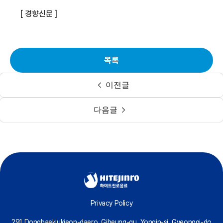
[ 경향신문 ]
목록
이전글
다음글
Privacy Policy
291 Dongbaekjukjeon-daero, Giheung-gu, Yongin-si, Gyeonggi-do