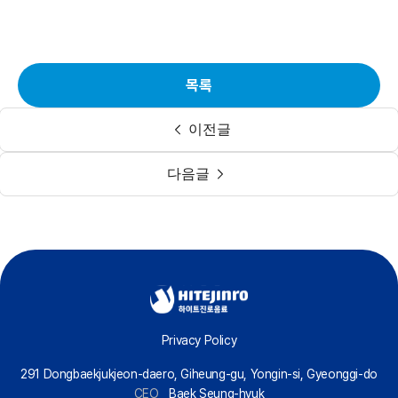
목록
이전글
다음글
Privacy Policy
291 Dongbaekjukjeon-daero, Giheung-gu, Yongin-si, Gyeonggi-do
CEO
Baek Seung-hyuk