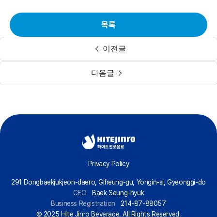
목록
이전글
다음글
Privacy Policy
291 Dongbaekjukjeon-daero, Giheung-gu, Yongin-si, Gyeonggi-do
CEO
Baek Seung-hyuk
Business Registration
214-87-88057
© 2025 Hite Jinro Beverage. All Rights Reserved.