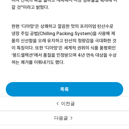
비자 선택의 폭을 넓히고 계속해서 시장 점유율을 확대해 나
갈 것
”
이라고 밝혔다
.
한편
‘
디아망
’
은 상쾌하고 깔끔한 맛의 프리미엄 탄산수로
냉장 주입 공법
(Chilling Packing System)
을 사용해 제
품의 신선함을 오래 유지하고 탄산의 청량감을 극대화한 것
이 특징이다
.
또한
‘
디아망
’
은 세계적 권위의 식품 품평회인
‘
몽드셀렉션
’
에서 품질을 인정받으며
4
년 연속 대상을 수상
하는 쾌거를 이뤄내기도 했다
.
목록
이전글
다음글