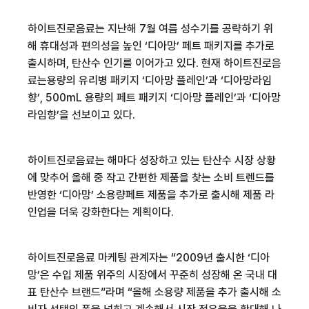
하이트진로음료는
지난해
7
월 여름 성수기를 공략하기 위
해 휴대성과 편의성을 높인
‘
디아망
’
페트
패키지를 추가로
출시하며
,
탄산수 인기를 이어가고 있다
.
현재
하이트진로음
료는
용량의 유리병 패키지
‘
디아망
플레인
’
과
‘
디아망
라임
향
’, 500mL
용량의
페트
패키지
‘
디아망
플레인
’
과
‘
디아망
라임향
’
을 선보이고 있다
.
하이트진로음료는
해마다 성장하고 있는 탄산수 시장 상황
에 맞추어 올해 중 작고 간편한 제품을 찾는 소비
트렌드를
반영한
‘
디아망
’
소용량
페트
제품을 추가로 출시해 제품 라
인업을 더욱 강화한다는 계획이다
.
하이트진로음료
마케팅 관계자는
“2009
년 출시한
‘
디아
망
’
은 수입 제품 위주의 시장에서 꾸준히 성장해 온 국내 대
표 탄산수 브랜드
”
라며
“
올해
소용량
제품을 추가 출시해 소