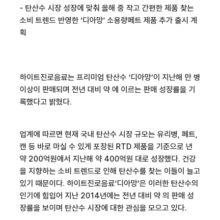
-
탄산수
시장 성장에 맞춰 올해 중 작고 간편한 제품 찾는
소비
트렌드
반영한
‘
디아망
’
소용량
페트
제품 추가 출시 계
획
하이트진로음료는
프리미엄 탄산수
‘
디아망
’
이 지난해
만 병
이상이 판매되며 전년 대비 약
에 이르는 판매 성장률을 기
록했다고 밝혔다
.
업계에 따르면 현재 국내 탄산수 시장 규모는 유리병
,
페트
,
캔 등 바로 마실 수 있게 포장된
RTD
제품을 기준으로
년
약
200
억원에서
지난해 약
400
억원
대로 성장했다
.
건강
을 지향하는 소비
트렌드로
인해 탄산수를 찾는 이들이 늘고
있기 때문이다
.
하이트진로음료
‘
디아망
’
은 이러한 탄산수의
인기에 힘입어 지난
2014
년에는 전년 대비 약
의 판매 성
장률을 보이며 탄산수 시장에 대한 관심을 모으고 있다
.