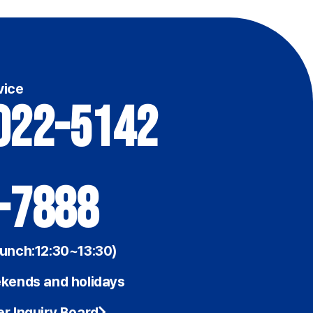
vice
022-5142
-7888
unch:12:30~13:30)
kends and holidays
r Inquiry Board