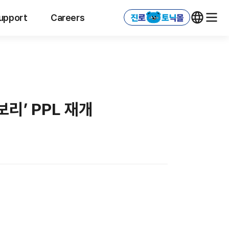
upport
Careers
리’ PPL 재개