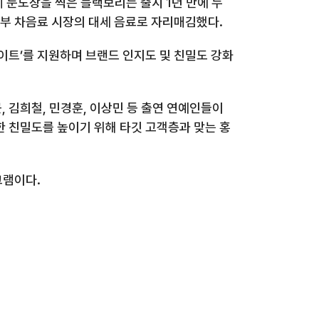
게 눈도장을 찍은 블랙보리는 출시
1
년 만에 누
상부 차음료 시장의 대세 음료로 자리매김했다
.
이트
’
를 지원하며 브랜드 인지도 및 친밀도 강화
근
,
김희철
,
민경훈
,
이상민 등 출연 연예인들이
 친밀도를 높이기 위해 타깃 고객층과 맞는 홍
그램이다
.