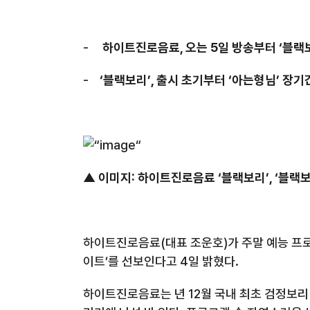
-
하이트진로음료
,
오는
5
일 방송부터
‘
블랙
-
‘
블랙보리
’,
출시 초기부터
‘
아는형님
’
장기
▲ 이미지
:
하이트진로음료
‘
블랙보리
’, ‘
블랙보
하이트진로음료
(
대표 조운호
)
가
주말 예능 프
이트
’
를 선보인다고
4
일 밝혔다
.
하이트진로음료는
년
12
월 국내 최초 검정보