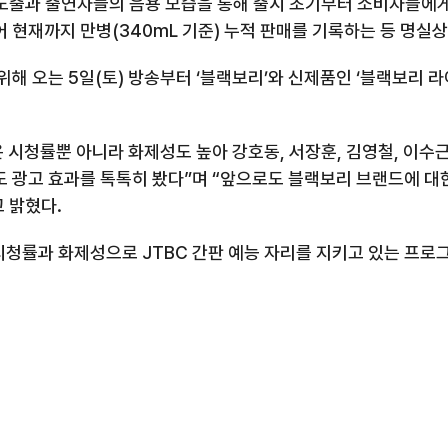
노출과 출연자들의 음용 모습을 통해 출시 초기부터 소비자들에
이어 현재까지
만병
(340mL
기준
)
누적 판매를 기록하는 등 명실
위해 오는
5
일
(
토
)
방송부터
‘
블랙보리
’
와 신제품인
‘
블랙보리 라
은 시청률뿐 아니라 화제성도 높아 강호동
,
서장훈
,
김영철
,
이수
 광고 효과를 톡톡히 봤다
”
며
“
앞으로도 블랙보리 브랜드에 대한
 밝혔다.
 시청률과 화제성으로
JTBC
간판 예능 자리를 지키고 있는 프로