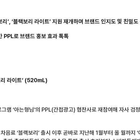
보리
’, ‘
블랙보리 라이트
’
지원 재개하며 브랜드 인지도 및 친밀도
간
PPL
로 브랜드 홍보 효과 톡톡
리 라이트
’ (520mL)
로그램
‘
아는형님
’
의
PPL(
간접광고
)
협찬사로 재참여해 자사 검
리 차음료
‘
블랙보리
’
출시 이후 곧바로 지난해
1
월부터 올
월까지
‘