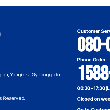
Customer Ser
080-
Phone Order
1588
-gu, Yongin-si, Gyeonggi-do
08:30~17:30(L
7
ts Reserved.
Closed on wee
Go to Custome