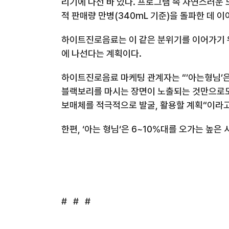
리기에 나선 바 있다
.
프로그램 속 자연스러운 
적 판매량
만병
(340mL
기준
)
을 돌파한 데 
하이트진로음료는 이 같은 분위기를 이어가기 
에 나선다는 계획이다
.
하이트진로음료 마케팅 관계자는
“’
아는형님
’
블랙보리를 마시는 장면이 노출되는 것만으로도
보매체를 적극적으로 발굴
,
활용할 계획
“
이라고
한편
, ‘
아는 형님
‘
은
6~10%
대를 오가는 높은
#
#
#