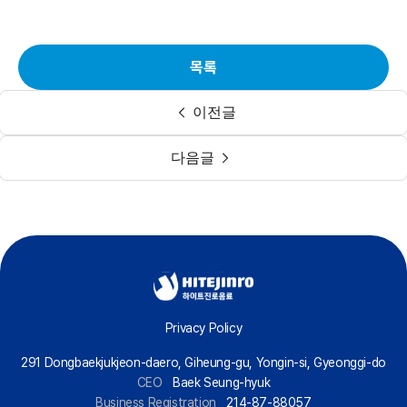
목록
이전글
다음글
Privacy Policy
291 Dongbaekjukjeon-daero, Giheung-gu, Yongin-si, Gyeonggi-do
CEO
Baek Seung-hyuk
Business Registration
214-87-88057