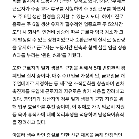
제를 실시하며 노동시간 단축에 앞서고 있다
.
순환근무제는
근로자가 주중 교대 휴무를 시행하여 주
5
일 근무를 하면서
도 주
6
일 생산 환경을 유지할 수 있는 제도다
.
하이트진로
음료는 주
6
일 생산 유지가 필수적인 업종으로 주
52
시간
도입 시 회사의 인건비 상승에 따른 근로자 임금 감소가 크
게 발생할 수 있는 상황이었으나 순환근무제 실시로 생산량
을 유지하고 근로자는 노동시간 단축과 함께 실질 임금 상승
효과를 누리는
‘
윈윈 효과
’
를 거뒀다
.
또한 근로자의 일과 생활의 균형을 위해서
5
대 변화관리 캠
페인을 실시 중이다
.
매주 수요일을 가정의 날
,
금요일을 캐
주얼데이로 지정하는 등 새로운 조직문화를 창출하며 연차
촉진제를 도입해 근로자의 자유로운 휴가 사용을 장려하고
있다
.
영업직과 생산직의 경우 일과 생활의 균형 지원을 위
해 업무 효율화를 추진 중이며
,
이 밖에도 가족 의료비 지원
등 육아 휴직자에 대해 복리후생을 적용하여 남성육아휴직
을 장려하고 있다
.
아울러 생수 라인 증설로 인한 신규 채용을 통해 안정적인