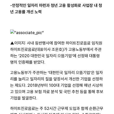
-
안정적인 일자리 마련과 청년 고용 활성화로 사업장 내 청
년 고용률 개선 노력
▲이미지
:
사내 등반행사에 참여한 하이트진로음료 임직원
하이트진로음료
(
대표이사 조운호
)
가 고용노동부에서 주관
하는
‘2020
대한민국 일자리 으뜸기업
’
에 선정돼 대통령
명의 인증패를 받았다
.
고용노동부가 주관하는
‘
대한민국 일자리 으뜸기업
’
은 일자
리를 늘리고 일자리의 질을 앞장서서 개선한 기업을 선정하
는 제도다
. 2018
년부터
100
대 기업을 선정해 매년 시상하
고 있으며 고용 보험 자료 분석 및 국민 추천 등을 통해 후보
기업을 발굴한다
.
하이트진로음료는 주
52
시간 근무제 도입과 함께 순환근무