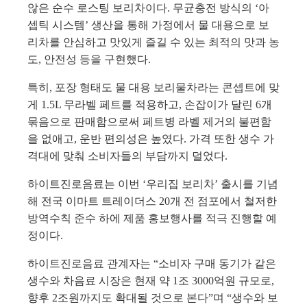
않은 순수 로스팅 보리차이다
.
무균충전 방식의 ‘아
셉틱 시스템’ 생산을 통해 가정에서 물 대용으로 보
리차를 안심하고 맛있게 즐길 수 있는 최적의 맛과 농
도
,
안전성 등을 구현했다
.
특히
,
포장 형태도 물 대용 보리물차라는 콘셉트에 맞
게
1.5L
무라벨 페트를 적용하고
,
손잡이가 달린
6
개
묶음으로 판매함으로써 페트병 라벨 제거의 불편함
을 없애고
,
운반 편의성은 높였다
.
가격 또한 생수 가
격대에 맞춰 소비자들의 부담까지 덜었다
.
하이트진로음료는 이번 ‘우리집 보리차’ 출시를 기념
해 전국 이마트 트레이더스
20
개 전 점포에서 철저한
방역수칙 준수 하에 제품 홍보행사를 적극 진행할 예
정이다
.
하이트진로음료 관계자는 “소비자 구매 동기가 같은
생수와 차음료 시장은 현재 약
1
조
3000
억원 규모로
,
향후
2
조원까지도 확대될 것으로 본다”며 “생수와 보