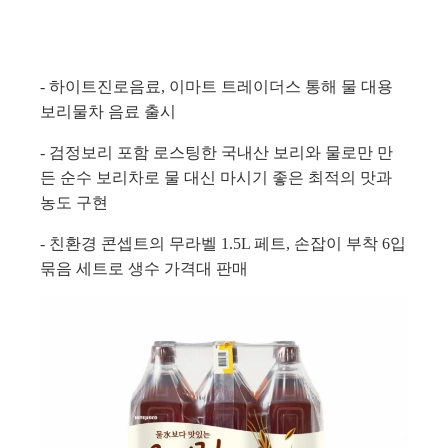
- 하이트진로음료, 이마트 트레이더스 통해 물 대용
보리물차 음료 출시
-
검정보리 포함 로스팅한 국내산 보리와 물로만 만
든 순수 보리차로 물 대신 마시기 좋은 최적의 맛과
농도 구현
-
친환경 콘셉트의 무라벨
1.5L
페트
,
손잡이 부착
6
입
묶음 세트로 생수 가격대 판매