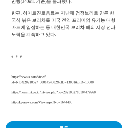
만병
(340mL
기준
)
을 돌파했다
.
한편
,
하이트진로음료는 지난해 검정보리로 만든 한
국식 볶은 보리차를 미국 전역 프리미엄 유기농 대형
마트에 입점하는 등 대한민국 보리차 해외 시장 전파
노력을 계속하고 있다
.
# # #
https://newsis.com/view/?
id=NISX20210527_0001454882&cID=13001&pID=13000
https://news.mt.co.kr/mtview.php?no=2021052710104479960
http://kpenews.com/View.aspx?No=1644488