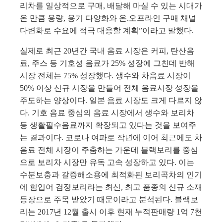
리차를 일상적으로 구매
,
배달해 마실 수 있는 시대가
온 만큼 용량
,
용기 다양화와 온
.
오프라인 구매 채널
다변화로 수요에 적극 대응할 계획”이라고 말했다
.
실제로 최근
20
년간 국내 음료 시장은 커피
,
탄산음
료
,
주스 등 기호성 음료가
25%
성장에 그친데 반해
시장 전체는
75%
성장했다
.
생수와 차음료 시장이
50%
이상 신규 시장을 만들어 전체 음료시장 성장을
주도하는 양상이다
.
일본 음료 시장도 크게 다르지 않
다
.
기호 음료 중심의 음료 시장에서 생수와 보리차
등 생활필수음료까지 확장되고 있다는 것을 보여주
는 결과이다
.
코로나 여파로 작년에 이어 최근에도 차
음료 전체 시장이 주춤하는 가운데 블랙보리를 중심
으로 보리차 시장만 유독 고속 성장하고 있다
.
이는
수분보충과 갈증해소용에 최적화된 보리곡차의 인기
에 힘입어 검정보리라는 최신
,
최고 품종의 신규 소재
등장으로 주목 받았기 때문이라고 분석된다
.
블랙보
리는
2017
년
12
월 출시 이후 현재 누적판매량
1
억
7
천