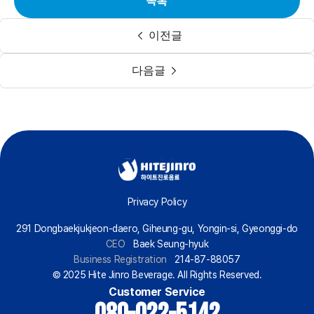
목록
이전글
다음글
Privacy Policy
291 Dongbaekjukjeon-daero, Giheung-gu, Yongin-si, Gyeonggi-do
CEO
Baek Seung-hyuk
Business Registration
214-87-88057
© 2025 Hite Jinro Beverage. All Rights Reserved.
Customer Service