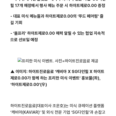
힐
17
개 매장에서 행사 메뉴 주문 시 하이트제로
0.00
증정
-
대표 미식 메뉴들과 하이트제로
0.00
의 ‘푸드 페어링’ 즐
길 기회
-
‘올프리’ 하이트제로
0.00
매력 알릴 수 있는 협업 지속적
으로 선보일 예정
▲ 이미지
:
하이트진로음료 ‘캐비아
X SG
다인힐
X
하이트
제로
0.00
가 함께 하는 프리한 미식 이벤트’ 홍보물
(
좌
),
‘하이트제로
0.00
’
(
우
)
하이트진로음료
(
대표이사 조운호
)
는 미식 큐레이션 플랫폼
‘캐비아
(KAVIAR)
’ 및 외식 전문 기업 ‘
SG
다인힐’과 손잡고