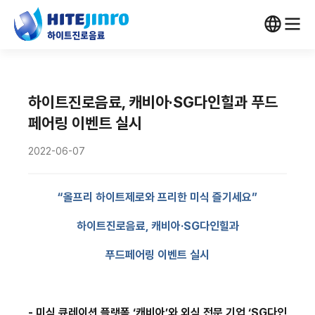
하이트진로음료, 캐비아·SG다인힐과 푸드
페어링 이벤트 실시
2022-06-07
“올프리 하이트제로와 프리한 미식 즐기세요”
하이트진로음료
,
캐비아·
SG
다인힐과
푸드페어링 이벤트 실시
-
미식 큐레이션 플랫폼 ‘캐비아’와 외식 전문 기업 ‘
SG
다인