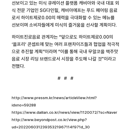
선보이고 있는 미식 큐레이션 플랫폼 캐비아와 국내 대표 외
식 전문 기업인
SG
다인힐
,
캐비아에프는 푸드 페어링 음료
로서 하이트제로
0.00
의 매력을 극대화할 수 있는 메뉴를
선보이며 소비자들에게 미식의 즐거움을 선사할 계획이다
.
하이트진로음료 관계자는 “앞으로도 하이트제로
0.00
의
‘올프리’ 콘셉트에 맞는 여러 프랜차이즈들과 협업을 적극적
으로 추진할 계획”이라며 “이를 통해 국내 무알코올 맥주맛
음료 시장 리딩 브랜드로서 시장을 주도해 나갈 것
"
이라고
전했다
.
# # #
http://www.pressm.kr/news/articleView.html?
idxno=59288
https://www.dailian.co.kr/news/view/1120072/?sc=Naver
http://www.beyondpost.co.kr/view.php?
ud=20220603123935321967114f971d_30