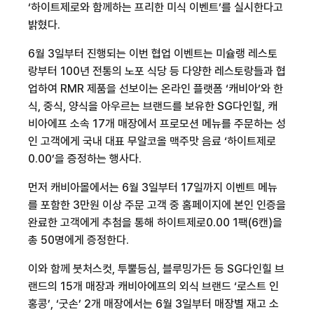
‘하이트제로와 함께하는 프리한 미식 이벤트’를 실시한다고
밝혔다
.
6
월
3
일부터 진행되는 이번 협업 이벤트는 미슐랭 레스토
랑부터
100
년 전통의 노포 식당 등 다양한 레스토랑들과 협
업하여
RMR
제품을 선보이는 온라인 플랫폼 ‘캐비아’와 한
식
,
중식
,
양식을 아우르는 브랜드를 보유한
SG
다인힐
,
캐
비아에프 소속
17
개 매장에서 프로모션 메뉴를 주문하는 성
인 고객에게 국내 대표 무알코올 맥주맛 음료 ‘하이트제로
0.00
’을 증정하는 행사다
.
먼저 캐비아몰에서는
6
월
3
일부터
17
일까지 이벤트 메뉴
를 포함한
3
만원 이상 주문 고객 중 홈페이지에 본인 인증을
완료한 고객에게 추첨을 통해 하이트제로
0.00 1
팩
(6
캔
)
을
총
50
명에게 증정한다
.
이와 함께 붓처스컷
,
투뿔등심
,
블루밍가든 등
SG
다인힐 브
랜드의
15
개 매장과 캐비아에프의 외식 브랜드 ‘로스트 인
홍콩’
,
‘굿손’
2
개 매장에서는
6
월
3
일부터 매장별 재고 소