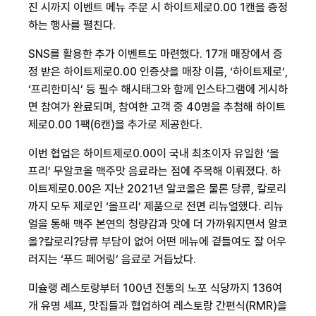
진 시까지 이벤트 메뉴 주문 시 하이트제로
0.00 1
캔을 증정
하는 행사를 펼친다
.
SNS
를 활용한 추가 이벤트도 마련했다
. 17
개 매장에서 증
정 받은 하이트제로
0.00
인증샷을 매장 이름
,
‘하이트제로’
,
‘프리한미식’ 등 필수 해시태그와 함께 인스타그램에 게시하
면 참여가 완료되며
,
참여한 고객 중
40
명을 추첨해 하이트
제로
0.00 1
팩
(6
캔
)
을 추가로 제공한다
.
이번 협업은 하이트제로
0.00
이 국내 최초이자 유일한 ‘올
프리’ 무알코올 맥주맛 음료라는 점에 주목해 이뤄졌다
.
하
이트제로
0.00
은 지난
2021
년 알코올은 물론 당류
,
칼로리
까지 모두 제로인 ‘올프리’ 제품으로 전면 리뉴얼했다
.
리뉴
얼을 통해 맥주 본연의 청량감과 맛에 더 가까워지면서 알코
올?칼로리?당류 부담이 없어 어떤 메뉴에 곁들여도 잘 어우
러지는 ‘푸드 페어링’ 음료로 거듭났다
.
미슐랭 레스토랑부터
100
년 전통의 노포 식당까지
136
여
개 유명 셰프
,
맛집들과 협업하여 레스토랑 간편식
(RMR)
을