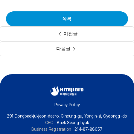
목록
이전글
다음글
Privacy Policy
291 Dongbaekjukjeon-daero, Giheung-gu, Yongin-si, Gyeonggi-do
CEO
Baek Seung-hyuk
Business Registration
214-87-88057