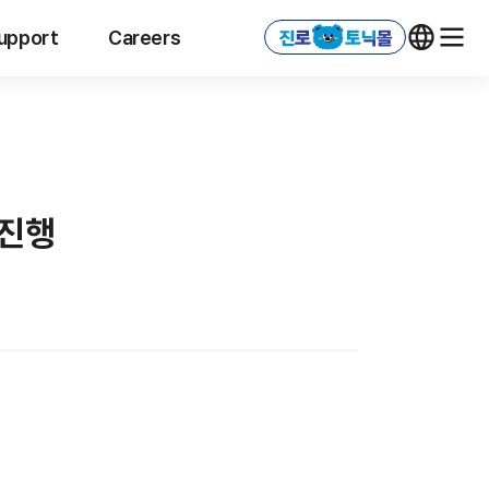
upport
Careers
 진행