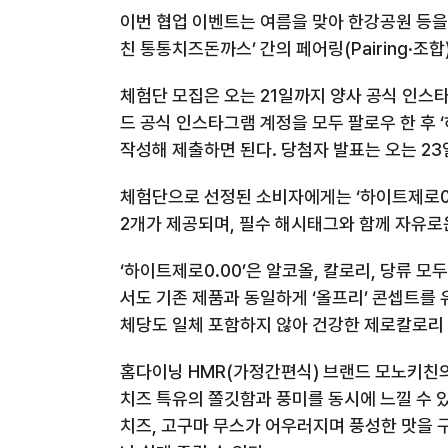
이번 협업 이벤트는 여름을 맞아 한강공원 등을
친 통통치즈돈까스’ 간의 페어링
(Pairing
·조합
체험단 모집은 오는
21
일까지 양사 공식 인스
드 공식 인스타그램 계정을 모두 팔로우 한 후
작성해 제출하면 된다
.
당첨자 발표는 오는
23
체험단으로 선정된 소비자에게는 ‘하이트제로
2
개가 제공되며
,
필수 해시태그와 함께 자유로
‘하이트제로
0.00
’은 알코올
,
칼로리
,
당류 모두
서도 기존 제품과 동일하게 ‘올프리’ 콘셉트를
체당도 일체 포함하지 않아 건강한 제로칼로리
홈다이닝
HMR(
가정간편식
)
브랜드 모노키친의
치즈 특유의 쫄깃함과 풍미를 동시에 느낄 수 
치즈
,
고구마 무스가 어우러지며 풍성한 맛을 