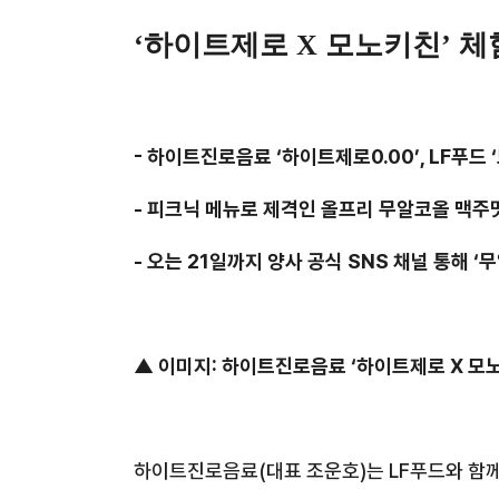
‘하이트제로
X
모노키친’ 체
-
하이트진로음료 ‘하이트제로
0.00
’
, LF
푸드 
-
피크닉 메뉴로 제격인 올프리 무알코올 맥주맛
-
오는
21
일까지 양사 공식
SNS
채널 통해 ‘
▲ 이미지
:
하이트진로음료 ‘하이트제로
X
모노
하이트진로음료
(
대표 조운호
)
는
LF
푸드와 함께