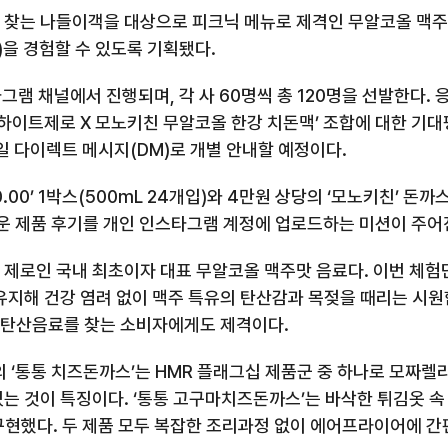
 찾는 나들이객을 대상으로 피크닉 메뉴로 제격인 무알코올 맥주
)
을 경험할 수 있도록 기획됐다
.
타그램 채널에서 진행되며
,
각 사
60
명씩 총
120
명을 선발한다
.
 ‘하이트제로
X
모노키친 무알코올 한강 치돈맥’ 조합에 대한 기대
일 다이렉트 메시지
(DM)
로 개별 안내할 예정이다
.
0.00
’
1
박스
(500mL 24
개입
)
와
4
만원 상당의 ‘모노키친’ 돈까
운 제품 후기를 개인 인스타그램 계정에 업로드하는 미션이 주
 제로인 국내 최초이자 대표 무알코올 맥주맛 음료다
.
이번 체험
 유지해 건강 염려 없이 맥주 특유의 탄산감과 목젖을 때리는 시원
 탄산음료를 찾는 소비자에게도 제격이다
.
 ‘통통 치즈돈까스’는
HMR
플래그십 제품군 중 하나로 모짜렐라
있는 것이 특징이다
.
‘통통 고구마치즈돈까스’는 바삭한 튀김옷 속
구현했다
.
두 제품 모두 복잡한 조리과정 없이 에어프라이어에 간