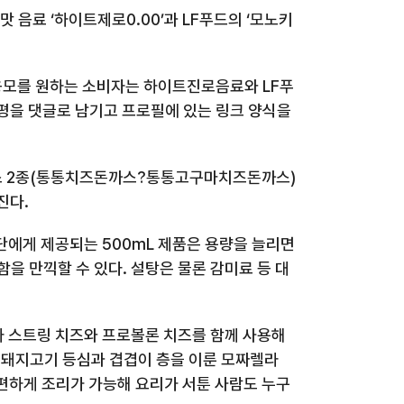
맛 음료 ‘하이트제로
0.00
’과
LF
푸드의 ‘모노키
응모를 원하는 소비자는 하이트진로음료와
LF
푸
평을 댓글로 남기고 프로필에 있는 링크 양식을
스
2
종
(
통통치즈돈까스?통통고구마치즈돈까스
)
어진다
.
단에게 제공되는
500mL
제품은 용량을 늘리면
함을 만끽할 수 있다
.
설탕은 물론 감미료 등 대
 스트링 치즈와 프로볼론 치즈를 함께 사용해
 돼지고기 등심과 겹겹이 층을 이룬 모짜렐라
편하게 조리가 가능해 요리가 서툰 사람도 누구