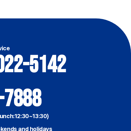
vice
022-5142
-7888
unch:12:30~13:30)
kends and holidays